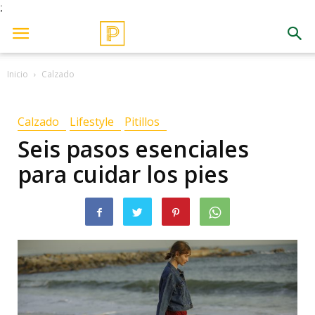
;
Inicio
Calzado
Calzado
Lifestyle
Pitillos
Seis pasos esenciales
para cuidar los pies