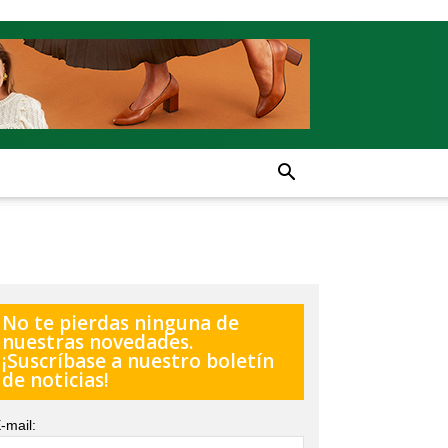
No te pierdas ninguna de
nuestras novedades.
¡Suscríbase a nuestro boletín
de noticias!
-mail: