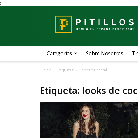
;
Blog
Pitillos
Categorías
Sobre Nosotros
Ti
Inicio
Etiquetas
Looks de coctel
Etiqueta: looks de coc