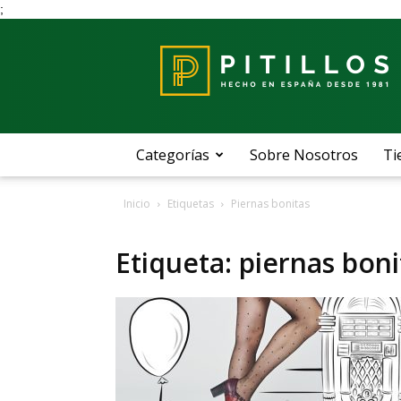
;
Blog
Pitillos
Categorías
Sobre Nosotros
Ti
Inicio
Etiquetas
Piernas bonitas
Etiqueta: piernas boni