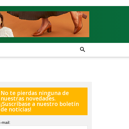
No te pierdas ninguna de
nuestras novedades.
¡Suscríbase a nuestro boletín
de noticias!
-mail: