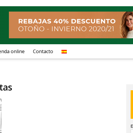
enda online
Contacto
tas
E