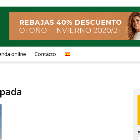
enda online
Contacto
mpada
E