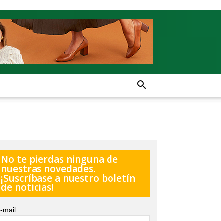
No te pierdas ninguna de
nuestras novedades.
¡Suscríbase a nuestro boletín
de noticias!
-mail: