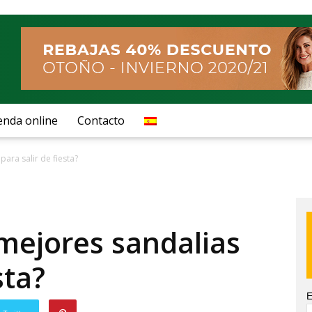
enda online
Contacto
para salir de fiesta?
 mejores sandalias
sta?
E