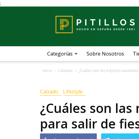
;
Blog
Pitillos
Categorías
Sobre Nosotros
Ti
Inicio
Calzado
¿Cuáles son las mejores sandalias 
Calzado
Lifestyle
¿Cuáles son las
para salir de fie