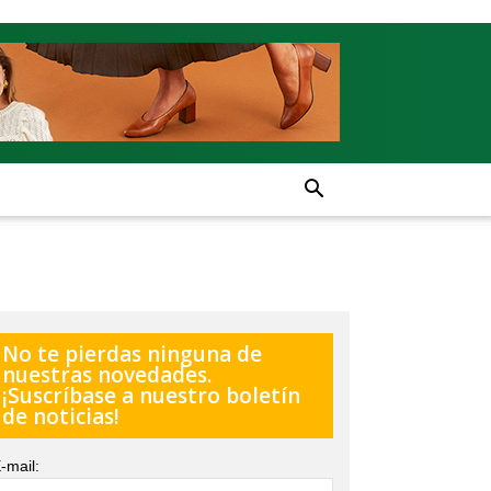
No te pierdas ninguna de
nuestras novedades.
¡Suscríbase a nuestro boletín
de noticias!
-mail: