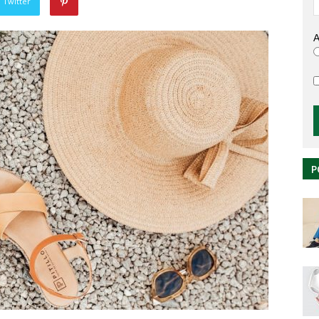
 Twitter
A
P