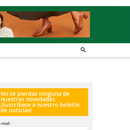
No te pierdas ninguna de
nuestras novedades.
¡Suscríbase a nuestro boletín
de noticias!
-mail: