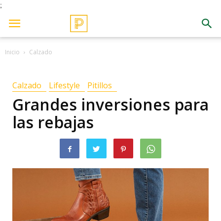
;
Inicio
Calzado
Calzado
Lifestyle
Pitillos
Grandes inversiones para
las rebajas