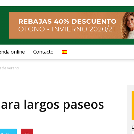
enda online
Contacto
s de verano
para largos paseos
E