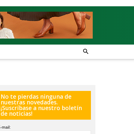
No te pierdas ninguna de
nuestras novedades.
¡Suscríbase a nuestro boletín
de noticias!
-mail: