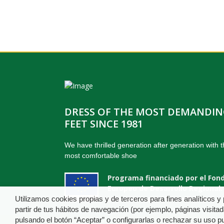
DRESS OF THE MOST DEMANDI
FEET SINCE 1981
We have thrilled generation after generation with 
most comfortable shoe
Programa financiado por el Fon
Europeo de Desarrollo Regional.
Una manera de hacer Europa.
Utilizamos cookies propias y de terceros para fines analíticos y
partir de tus hábitos de navegación (por ejemplo, páginas visita
pulsando el botón “Aceptar” o configurarlas o rechazar su uso pu
© Copyright Calzados Pitillos S.A. 2018 . Todos los der