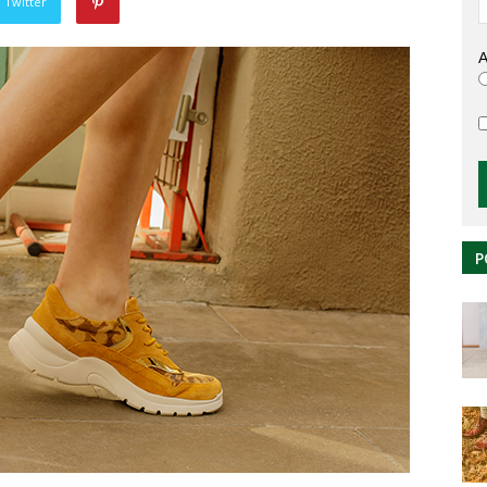
 Twitter
A
P