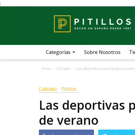
;
Blog
Pitillos
Categorías
Sobre Nosotros
Ti
Inicio
Calzado
Las deportivas para largos paseo
Calzado
Pitillos
Las deportivas 
de verano