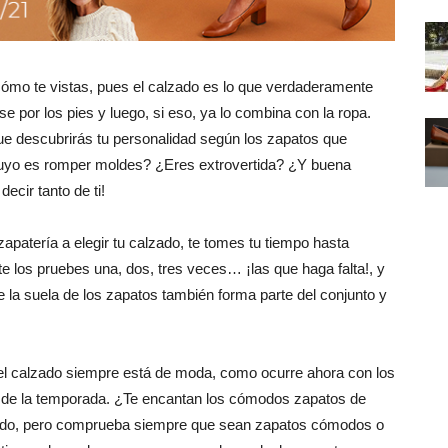
cómo te vistas, pues el calzado es lo que verdaderamente
e por los pies y luego, si eso, ya lo combina con la ropa.
ue descubrirás tu personalidad según los zapatos que
lo tuyo es romper moldes? ¿Eres extrovertida? ¿Y buena
cir tanto de ti!
patería a elegir tu calzado, te tomes tu tiempo hasta
te los pruebes una, dos, tres veces… ¡las que haga falta!, y
e la suela de los zapatos también forma parte del conjunto y
 el calzado siempre está de moda, como ocurre ahora con los
 de la temporada. ¿Te encantan los cómodos zapatos de
miedo, pero comprueba siempre que sean zapatos cómodos o