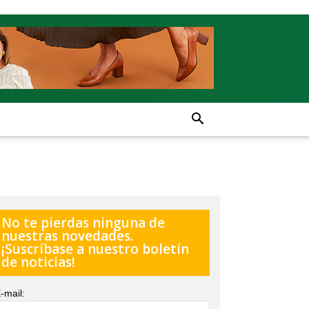
No te pierdas ninguna de
nuestras novedades.
¡Suscríbase a nuestro boletín
de noticias!
-mail: