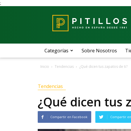
;
Blog
Pitillos
Categorías
Sobre Nosotros
Ti
Inicio
Tendencias
¿Qué dicen tus zapatos de ti?
Tendencias
¿Qué dicen tus z
Compartir en Facebook
Compartir en