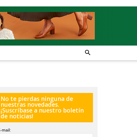
No te pierdas ninguna de
nuestras novedades.
¡Suscríbase a nuestro boletín
de noticias!
-mail: