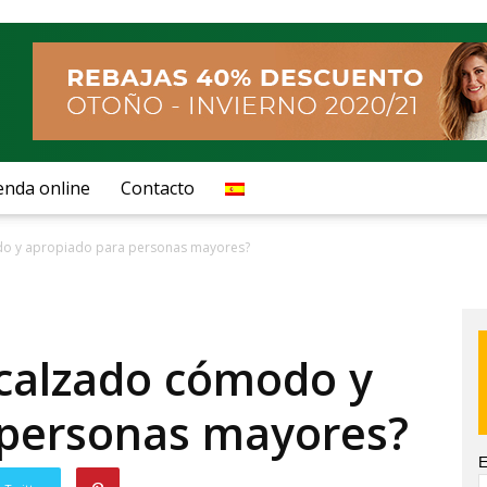
enda online
Contacto
do y apropiado para personas mayores?
 calzado cómodo y
 personas mayores?
E