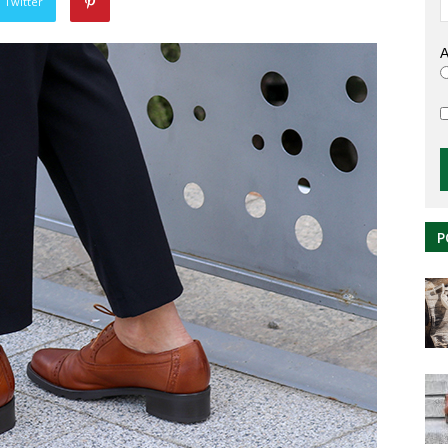
 Twitter
A
P