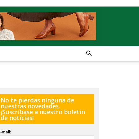
No te pierdas ninguna de
nuestras novedades.
¡Suscríbase a nuestro boletín
de noticias!
-mail: