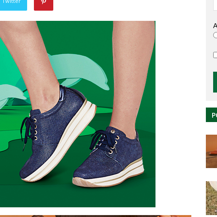
 Twitter
A
P