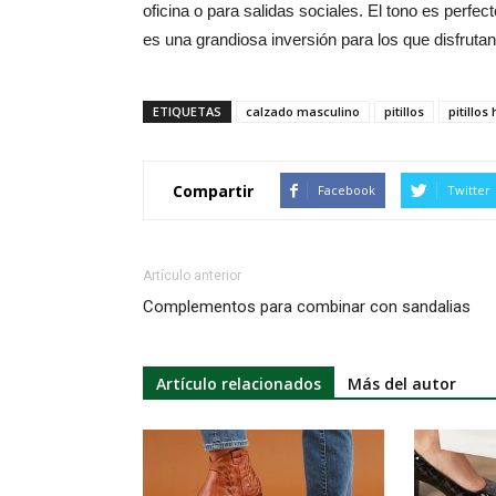
oficina o para salidas sociales. El tono es perfe
es una grandiosa inversión para los que disfrutan 
ETIQUETAS
calzado masculino
pitillos
pitillo
Compartir
Facebook
Twitter
Artículo anterior
Complementos para combinar con sandalias
Artículo relacionados
Más del autor