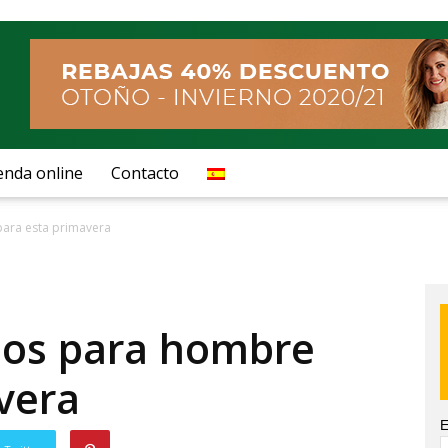
enda online
Contacto
para esta primavera
llos para hombre
vera
E