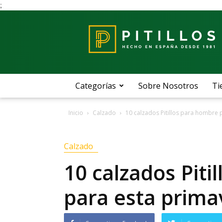
;
Blog
Pitillos
Categorías
Sobre Nosotros
Ti
Inicio
Calzado
10 calzados Pitillos para hombre 
Calzado
10 calzados Piti
para esta prima