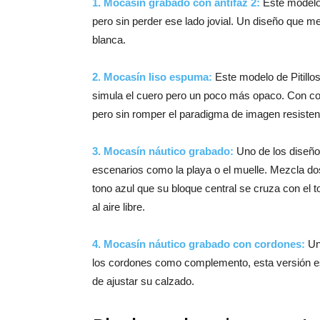
1. Mocasín grabado con antifaz 2:
Este model
pero sin perder ese lado jovial. Un diseño que m
blanca.
2.
Mocasín liso espuma:
Este modelo de Pitillo
simula el cuero pero un poco más opaco. Con co
pero sin romper el paradigma de imagen resistent
3.
Mocasín náutico grabado:
Uno de los diseños
escenarios como la playa o el muelle. Mezcla do
tono azul que su bloque central se cruza con el to
al aire libre.
4. Mocasín náutico grabado con cordones:
Un
los cordones como complemento, esta versión es
de ajustar su calzado.