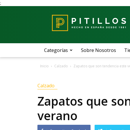
;
Blog
Pitillos
Categorías
Sobre Nosotros
Ti
Inicio
Calzado
Zapatos que son tendencia este 
Calzado
Zapatos que son
verano