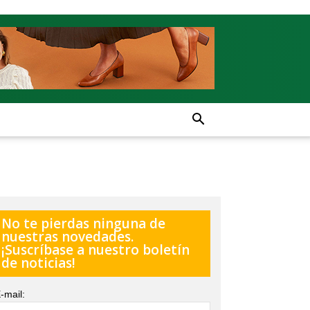
No te pierdas ninguna de
nuestras novedades.
¡Suscríbase a nuestro boletín
de noticias!
-mail: