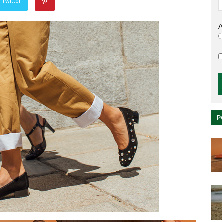
 Twitter
A
P