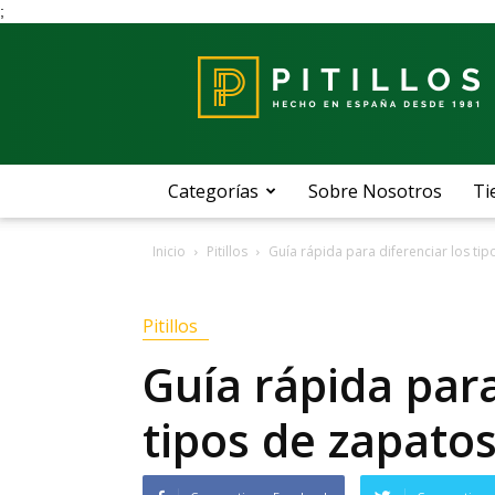
;
Blog
Pitillos
Categorías
Sobre Nosotros
Ti
Inicio
Pitillos
Guía rápida para diferenciar los ti
Pitillos
Guía rápida para
tipos de zapato