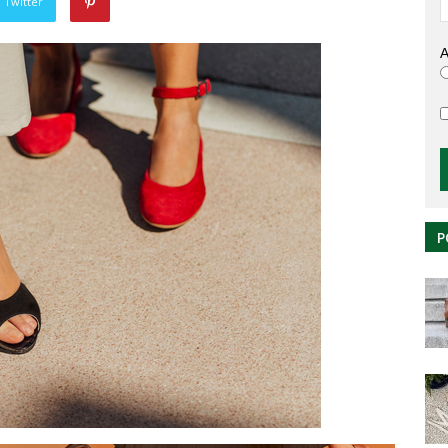
 Twitter
A
P