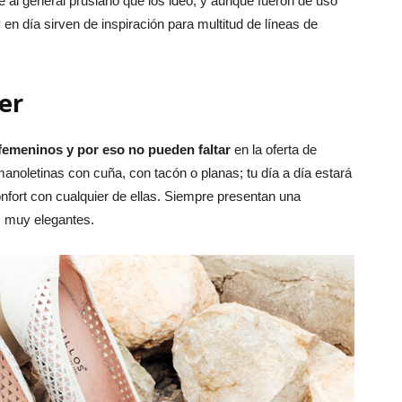
al general prusiano que los ideó, y aunque fueron de uso
n día sirven de inspiración para multitud de líneas de
er
 femeninos y por eso no pueden faltar
en la oferta de
manoletinas con cuña, con tacón o planas; tu día a día estará
fort con cualquier de ellas. Siempre presentan una
os muy elegantes.