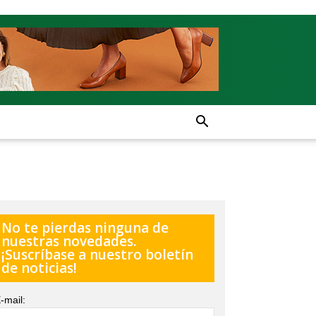
No te pierdas ninguna de
nuestras novedades.
¡Suscríbase a nuestro boletín
de noticias!
-mail: