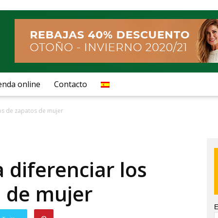
enda online
Contacto
pos de zapatos de mujer
 diferenciar los
s de mujer
E